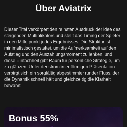
So gehen Sie verantwortungsvoll mit Aviatrix um
Über Aviatrix
Aviatrix online um echtes Geld spielen in der
Schweiz
Einlagen, Zahlungen & Verantwortungsvolles
Dieser Titel verkörpert den reinsten Ausdruck der Idee des
Spielen in der Schweiz
steigenden Multiplikators und stellt das Timing der Spieler
in den Mittelpunkt jedes Ergebnisses. Die Struktur ist
Mobile Version von Aviatrix
minimalistisch gestaltet, um die Aufmerksamkeit auf den
Aufstieg und den Auszahlungsmoment zu lenken, und
diese Einfachheit gibt Raum für persönliche Strategie, um
zu glänzen. Unter der stromlinienförmigen Präsentation
verbirgt sich ein sorgfältig abgestimmter runder Fluss, der
die Dynamik schnell hält und gleichzeitig die Klarheit
bewahrt.
Bonus 55%