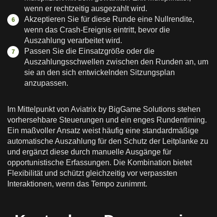
wenn er rechtzeitig ausgezahlt wird.
Akzeptieren Sie für diese Runde eine Nullrendite,
wenn das Crash-Ereignis eintritt, bevor die
Auszahlung verarbeitet wird.
Passen Sie die Einsatzgröße oder die
Auszahlungsschwellen zwischen den Runden an, um
sie an den sich entwickelnden Sitzungsplan
anzupassen.
Im Mittelpunkt von Aviatrix by BigGame Solutions stehen
vorhersehbare Steuerungen und ein enges Rundentiming.
Ein maßvoller Ansatz weist häufig eine standardmäßige
automatische Auszahlung für den Schutz der Leitplanke zu
und ergänzt diese durch manuelle Ausgänge für
opportunistische Erfassungen. Die Kombination bietet
Flexibilität und schützt gleichzeitig vor verpassten
Interaktionen, wenn das Tempo zunimmt.