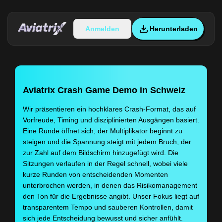
Anmelden
Herunterladen
Aviatrix Crash Game Demo in Schweiz
Wir präsentieren ein hochklares Crash-Format, das auf
Vorfreude, Timing und disziplinierten Ausgängen basiert.
Eine Runde öffnet sich, der Multiplikator beginnt zu
steigen und die Spannung steigt mit jedem Bruch, der
zur Zahl auf dem Bildschirm hinzugefügt wird. Die
Sitzungen verlaufen in der Regel schnell, wobei viele
kurze Runden von entscheidenden Momenten
unterbrochen werden, in denen das Risikomanagement
den Ton für die Ergebnisse angibt. Unser Fokus liegt auf
transparentem Tempo und sauberen Kontrollen, damit
sich jede Entscheidung bewusst und sicher anfühlt.