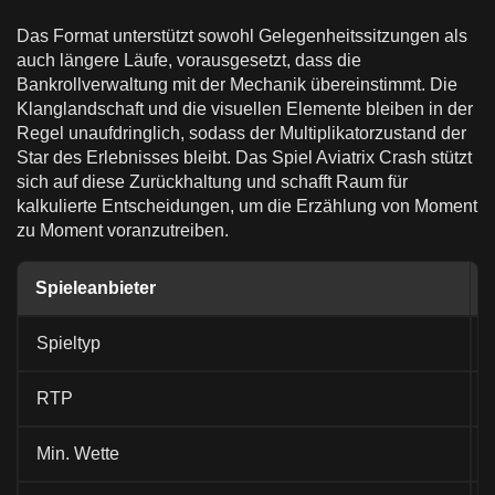
Das Format unterstützt sowohl Gelegenheitssitzungen als
auch längere Läufe, vorausgesetzt, dass die
Bankrollverwaltung mit der Mechanik übereinstimmt. Die
Klanglandschaft und die visuellen Elemente bleiben in der
Regel unaufdringlich, sodass der Multiplikatorzustand der
Star des Erlebnisses bleibt. Das Spiel Aviatrix Crash stützt
sich auf diese Zurückhaltung und schafft Raum für
kalkulierte Entscheidungen, um die Erzählung von Moment
zu Moment voranzutreiben.
Spieleanbieter
Spieltyp
RTP
Min. Wette