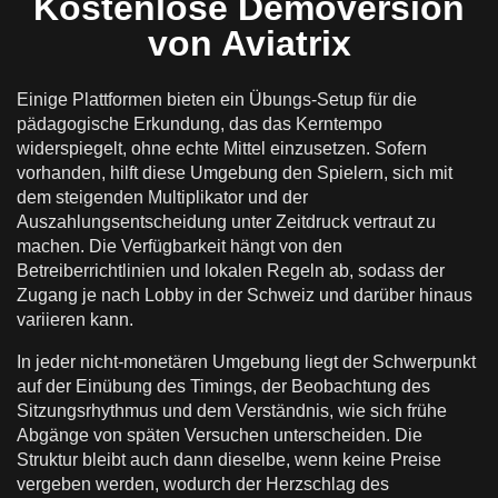
Kostenlose Demoversion
von Aviatrix
Einige Plattformen bieten ein Übungs-Setup für die
pädagogische Erkundung, das das Kerntempo
widerspiegelt, ohne echte Mittel einzusetzen. Sofern
vorhanden, hilft diese Umgebung den Spielern, sich mit
dem steigenden Multiplikator und der
Auszahlungsentscheidung unter Zeitdruck vertraut zu
machen. Die Verfügbarkeit hängt von den
Betreiberrichtlinien und lokalen Regeln ab, sodass der
Zugang je nach Lobby in der Schweiz und darüber hinaus
variieren kann.
In jeder nicht-monetären Umgebung liegt der Schwerpunkt
auf der Einübung des Timings, der Beobachtung des
Sitzungsrhythmus und dem Verständnis, wie sich frühe
Abgänge von späten Versuchen unterscheiden. Die
Struktur bleibt auch dann dieselbe, wenn keine Preise
vergeben werden, wodurch der Herzschlag des