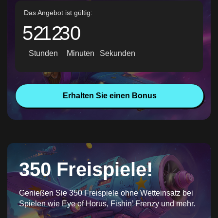
Das Angebot ist gültig:
52
12
29
Stunden
Minuten
Sekunden
Erhalten Sie einen Bonus
350 Freispiele!
Genießen Sie 350 Freispiele ohne Wetteinsatz bei
Spielen wie Eye of Horus, Fishin’ Frenzy und mehr.