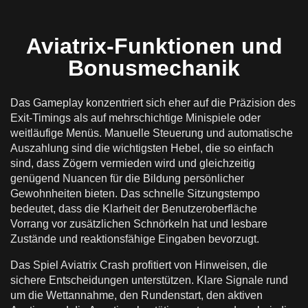
Aviatrix-Funktionen und
Bonusmechanik
Das Gameplay konzentriert sich eher auf die Präzision des
Exit-Timings als auf mehrschichtige Minispiele oder
weitläufige Menüs. Manuelle Steuerung und automatische
Auszahlung sind die wichtigsten Hebel, die so einfach
sind, dass Zögern vermieden wird und gleichzeitig
genügend Nuancen für die Bildung persönlicher
Gewohnheiten bieten. Das schnelle Sitzungstempo
bedeutet, dass die Klarheit der Benutzeroberfläche
Vorrang vor zusätzlichen Schnörkeln hat und lesbare
Zustände und reaktionsfähige Eingaben bevorzugt.
Das Spiel Aviatrix Crash profitiert von Hinweisen, die
sichere Entscheidungen unterstützen. Klare Signale rund
um die Wettannahme, den Rundenstart, den aktiven