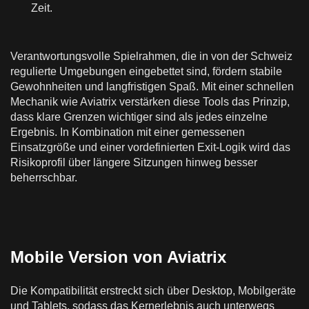
Zeit.
Verantwortungsvolle Spielrahmen, die in von der Schweiz
regulierte Umgebungen eingebettet sind, fördern stabile
Gewohnheiten und langfristigen Spaß. Mit einer schnellen
Mechanik wie Aviatrix verstärken diese Tools das Prinzip,
dass klare Grenzen wichtiger sind als jedes einzelne
Ergebnis. In Kombination mit einer gemessenen
Einsatzgröße und einer vordefinierten Exit-Logik wird das
Risikoprofil über längere Sitzungen hinweg besser
beherrschbar.
Mobile Version von Aviatrix
Die Kompatibilität erstreckt sich über Desktop, Mobilgeräte
und Tablets, sodass das Kernerlebnis auch unterwegs