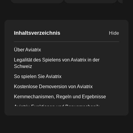
Inhaltsverzeichnis
Hide
Über Aviatrix
Legalität des Spielens von Aviatrix in der
Schweiz
So spielen Sie Aviatrix
Kostenlose Demoversion von Aviatrix
Kernmechanismen, Regeln und Ergebnisse
Aviatrix-Funktionen und Bonusmechanik
Aviatrix RTP, Volatilität und maximales
Gewinnpotenzial