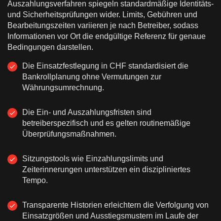
Auszahlungsverfahren spiegeln standardmäßige Identitäts-
und Sicherheitsprüfungen wider. Limits, Gebühren und
Bearbeitungszeiten variieren je nach Betreiber, sodass
Informationen vor Ort die endgültige Referenz für genaue
Bedingungen darstellen.
Die Einsatzfestlegung in CHF standardisiert die
Bankrollplanung ohne Vermutungen zur
Währungsumrechnung.
Die Ein- und Auszahlungsfristen sind
betreiberspezifisch und es gelten routinemäßige
Überprüfungsmaßnahmen.
Sitzungstools wie Einzahlungslimits und
Zeiterinnerungen unterstützen ein diszipliniertes
Tempo.
Transparente Historien erleichtern die Verfolgung von
Einsatzgrößen und Ausstiegsmustern im Laufe der