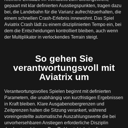
gepaart mit klar definierten Ausstiegspunkten, tragen dazu
bei, die Landebahn für die Varianz aufrechtzuerhalten, die
einem schnellen Crash-Erlebnis innewohnt. Das Spiel
Aviatrix Crash lädt zu einem disziplinierten Tempo ein, bei
dem die Entscheidungen kontrolliert bleiben, auch wenn
der Multiplikator in verlockendes Terrain steigt.
So gehen Sie
verantwortungsvoll mit
Aviatrix um
Verantwortungsvolles Spielen beginnt mit definierten
Parametern, die unabhängig von kurzfristigen Ergebnissen
in Kraft bleiben. Klare Ausgabenobergrenzen und
Zeitgrenzen halten die Sitzung verankert, während
voreingestellte automatische Auszahlungswerte die bei
unvorhersehbaren Anstiegen erforderliche Disziplin