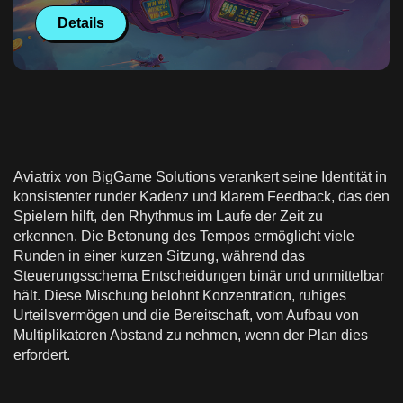
Details
Aviatrix von BigGame Solutions verankert seine Identität in
konsistenter runder Kadenz und klarem Feedback, das den
Spielern hilft, den Rhythmus im Laufe der Zeit zu
erkennen. Die Betonung des Tempos ermöglicht viele
Runden in einer kurzen Sitzung, während das
Steuerungsschema Entscheidungen binär und unmittelbar
hält. Diese Mischung belohnt Konzentration, ruhiges
Urteilsvermögen und die Bereitschaft, vom Aufbau von
Multiplikatoren Abstand zu nehmen, wenn der Plan dies
erfordert.