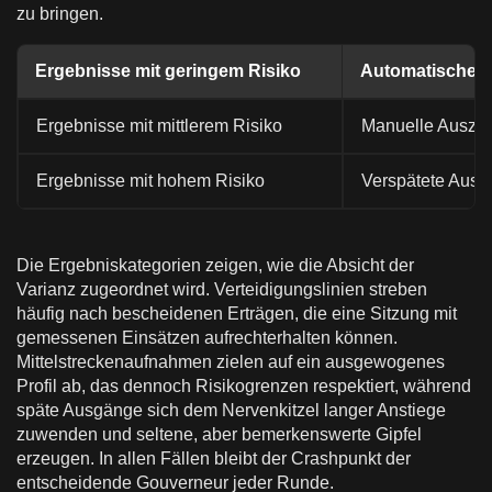
zu bringen.
Ergebnisse mit geringem Risiko
Automatische Au
Ergebnisse mit mittlerem Risiko
Manuelle Auszahl
Ergebnisse mit hohem Risiko
Verspätete Ausz
Die Ergebniskategorien zeigen, wie die Absicht der
Varianz zugeordnet wird. Verteidigungslinien streben
häufig nach bescheidenen Erträgen, die eine Sitzung mit
gemessenen Einsätzen aufrechterhalten können.
Mittelstreckenaufnahmen zielen auf ein ausgewogenes
Profil ab, das dennoch Risikogrenzen respektiert, während
späte Ausgänge sich dem Nervenkitzel langer Anstiege
zuwenden und seltene, aber bemerkenswerte Gipfel
erzeugen. In allen Fällen bleibt der Crashpunkt der
entscheidende Gouverneur jeder Runde.