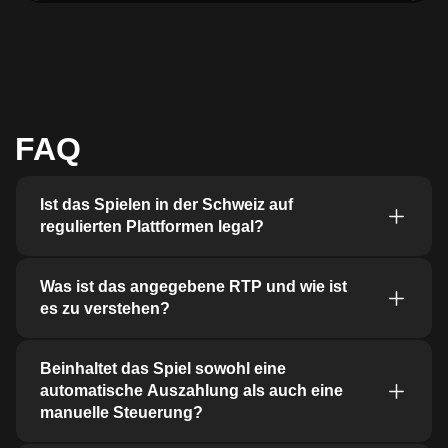
FAQ
Ist das Spielen in der Schweiz auf
regulierten Plattformen legal?
Was ist das angegebene RTP und wie ist
es zu verstehen?
Beinhaltet das Spiel sowohl eine
automatische Auszahlung als auch eine
manuelle Steuerung?