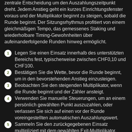
zentrale Entscheidung um den Auszahlungszeitpunkt
dreht. Jedem Anstieg geht ein kurzes Einrichtungsfenster
voraus und der Multiplikator beginnt zu steigen, sobald die
Runde beginnt. Der Sitzungsrhythmus profitiert von einem
gleichmäßigen Tempo, das gemessenes Staking und
wiederholbare Timing-Gewohnheiten über
aufeinanderfolgende Runden hinweg ermöglicht.
Legen Sie einen Einsatz innerhalb des unterstützten
Bereichs fest, typischerweise zwischen CHF0,10 und
CHF100.
Bestätigen Sie die Wette, bevor die Runde beginnt,
um in den bevorstehenden Anstieg einzusteigen.
Beobachten Sie den steigenden Multiplikator, wenn
die Runde beginnt und der Zähler ansteigt.
Verwenden Sie manuelle Steuerungen, um an einem
persönlich gewählten Punkt auszuzahlen, oder
verlassen Sie sich auf einen vor der Runde
voreingestellten automatischen Auszahlungswert.
Sammeln Sie den zurückgegebenen Einsatz
multipliziert mit dem gewählten Exit-Multiplikator,